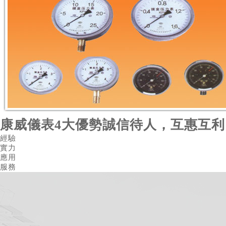
康威儀表4大優勢
誠信待人，互惠互利
經驗
實力
應用
服務