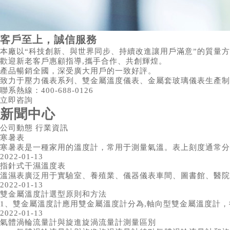
客戶至上，誠信服務
本廠以“科技創新、與世界同步、持續改進讓用戶滿意”的質量
歡迎新老客戶惠顧指導,攜手合作、共創輝煌。
產品暢銷全國，深受廣大用戶的一致好評。
致力于壓力儀表系列、雙金屬溫度儀表、金屬套玻璃儀表生產制
聯系熱線：
400-688-0126
立即咨詢
新聞中心
公司動態 行業資訊
寒暑表
寒暑表是一種家用的溫度計，常用于測量氣溫。表上刻度通常分華氏
2022-01-13
指針式干濕溫度表
溫濕表廣泛用于實驗室、養殖業、儀器儀表車間、圖書館、醫院
2022-01-13
雙金屬溫度計選型原則和方法
1、雙金屬溫度計應用雙金屬溫度計分為,軸向型雙金屬溫度計，徑
2022-01-13
氣體渦輪流量計與旋進旋渦流量計測量區別