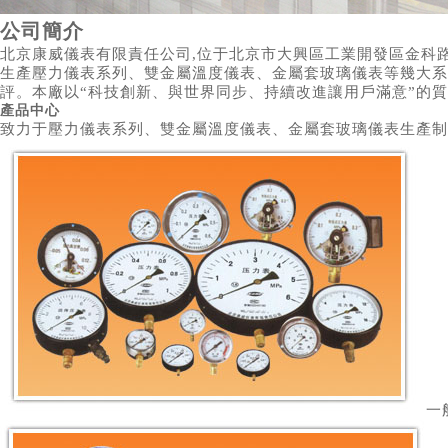
公司簡介
北京康威儀表有限責任公司,位于北京市大興區工業開發區金科路
生產壓力儀表系列、雙金屬溫度儀表、金屬套玻璃儀表等幾大系
評。本廠以“科技創新、與世界同步、持續改進讓用戶滿意”的質
產品
中心
致力于壓力儀表系列、雙金屬溫度儀表、金屬套玻璃儀表生產制
一